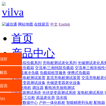
网站地图
在线留言
中文
English
首页
产品中心
顶部
智能模拟负载系列
充电桩测试老化系列
光储测试老化系
机架式负载箱
交流单/三相纯阻负载箱
交流单三相非线性
解答
交/直流液冷负载
负载箱租赁服务
便携式负载箱
交流充电桩测试装置
直流充电桩测试装置
交流充电桩老
光储逆变器测试设备
光储逆变器老化设备
咨询
电源
充电机
调压器
蓄电池充放电测试
UPS电源测试系统
光伏逆变器测试系统
发电机测试系统
配电柜/工位柜
高温老化房
流水线
581
VSR微数据中心
户外一体化机柜
智能精密列头柜
配电箱