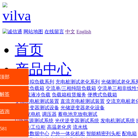
网站地图
在线留言
中文
English
首页
产品中心
顶部
智能模拟负载系列
充电桩测试老化系列
光储测试老化系
机架式负载箱
交流单/三相纯阻负载箱
交流单三相非线性
解答
交/直流液冷负载
负载箱租赁服务
便携式负载箱
交流充电桩测试装置
直流充电桩测试装置
交流充电桩老
光储逆变器测试设备
光储逆变器老化设备
咨询
电源
充电机
调压器
蓄电池充放电测试
UPS电源测试系统
光伏逆变器测试系统
发电机测试系统
配电柜/工位柜
高温老化房
流水线
581
VSR微数据中心
户外一体化机柜
智能精密列头柜
配电箱