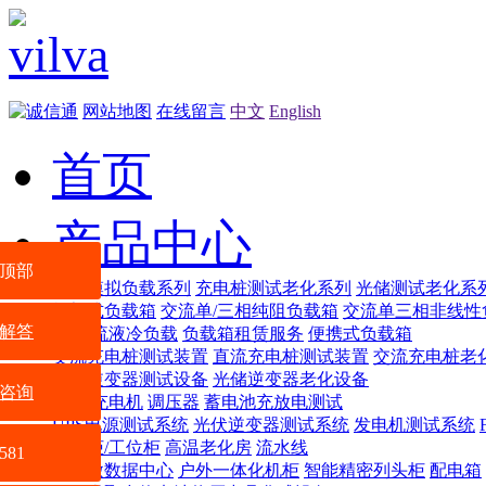
网站地图
在线留言
中文
English
首页
产品中心
顶部
智能模拟负载系列
充电桩测试老化系列
光储测试老化系
机架式负载箱
交流单/三相纯阻负载箱
交流单三相非线性
解答
交/直流液冷负载
负载箱租赁服务
便携式负载箱
交流充电桩测试装置
直流充电桩测试装置
交流充电桩老
光储逆变器测试设备
光储逆变器老化设备
咨询
电源
充电机
调压器
蓄电池充放电测试
UPS电源测试系统
光伏逆变器测试系统
发电机测试系统
配电柜/工位柜
高温老化房
流水线
581
VSR微数据中心
户外一体化机柜
智能精密列头柜
配电箱