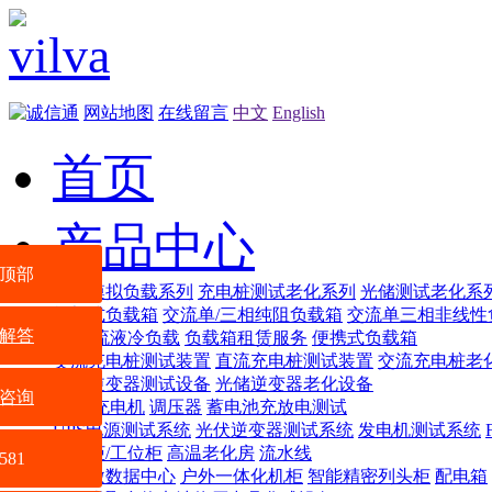
网站地图
在线留言
中文
English
首页
产品中心
顶部
智能模拟负载系列
充电桩测试老化系列
光储测试老化系
机架式负载箱
交流单/三相纯阻负载箱
交流单三相非线性
解答
交/直流液冷负载
负载箱租赁服务
便携式负载箱
交流充电桩测试装置
直流充电桩测试装置
交流充电桩老
光储逆变器测试设备
光储逆变器老化设备
咨询
电源
充电机
调压器
蓄电池充放电测试
UPS电源测试系统
光伏逆变器测试系统
发电机测试系统
配电柜/工位柜
高温老化房
流水线
581
VSR微数据中心
户外一体化机柜
智能精密列头柜
配电箱