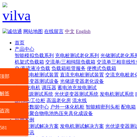
网站地图
在线留言
中文
English
首页
产品中心
智能模拟负载系列
充电桩测试老化系列
光储测试老化系
机架式负载箱
交流单/三相纯阻负载箱
交流单三相非线性
交/直流液冷负载
负载箱租赁服务
便携式负载箱
交流充电桩测试装置
直流充电桩测试装置
交流充电桩老
顶部
光储逆变器测试设备
光储逆变器老化设备
电源
充电机
调压器
蓄电池充放电测试
解答
UPS电源测试系统
光伏逆变器测试系统
发电机测试系统
配电柜/工位柜
高温老化房
流水线
VSR微数据中心
户外一体化机柜
智能精密列头柜
配电箱
咨询
数码类聚合物电池热压夹具化成设备
应用案例
充电桩测试解决方案
发电机测试解决方案
光伏逆变器测
581
新闻资讯