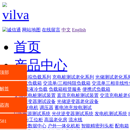
网站地图
在线留言
中文
English
首页
产品中心
顶部
智能模拟负载系列
充电桩测试老化系列
光储测试老化系
机架式负载箱
交流单/三相纯阻负载箱
交流单三相非线性
解答
交/直流液冷负载
负载箱租赁服务
便携式负载箱
交流充电桩测试装置
直流充电桩测试装置
交流充电桩老
光储逆变器测试设备
光储逆变器老化设备
咨询
电源
充电机
调压器
蓄电池充放电测试
UPS电源测试系统
光伏逆变器测试系统
发电机测试系统
配电柜/工位柜
高温老化房
流水线
581
VSR微数据中心
户外一体化机柜
智能精密列头柜
配电箱